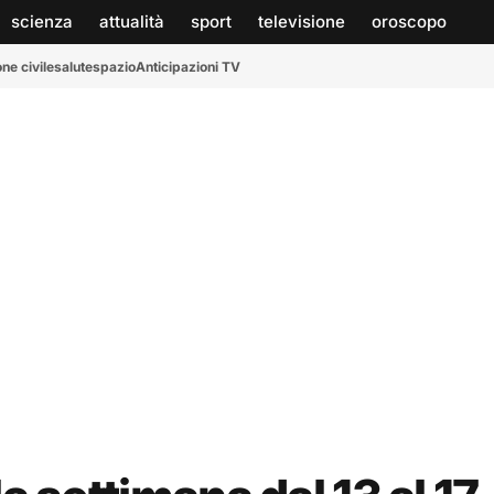
scienza
attualità
sport
televisione
oroscopo
ne civile
salute
spazio
Anticipazioni TV