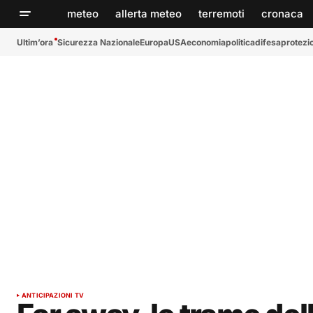
meteo
allerta meteo
terremoti
cronaca
Ultim’ora
Sicurezza Nazionale
Europa
USA
economia
politica
difesa
protezio
ANTICIPAZIONI TV