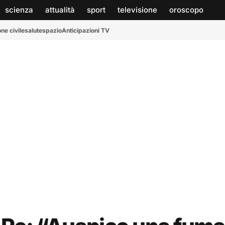
scienza
attualità
sport
televisione
oroscopo
ne civile
salute
spazio
Anticipazioni TV