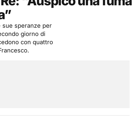
e Re: “Auspico una fuma
a”
le sue speranze per
econdo giorno di
ocedono con quattro
 Francesco.