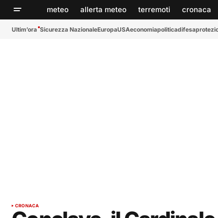
meteo
allerta meteo
terremoti
cronaca
Ultim’ora
Sicurezza Nazionale
Europa
USA
economia
politica
difesa
protezio
CRONACA