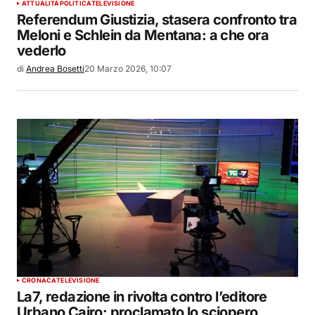
ATTUALITÀ
POLITICA
TELEVISIONE
Referendum Giustizia, stasera confronto tra
Meloni e Schlein da Mentana: a che ora
vederlo
di
Andrea Bosetti
20 Marzo 2026, 10:07
CRONACA
TELEVISIONE
La7, redazione in rivolta contro l’editore
Urbano Cairo: proclamato lo sciopero