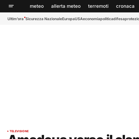
meteo
allerta meteo
terremoti
cronaca
Ultim’ora
Sicurezza Nazionale
Europa
USA
economia
politica
difesa
protezio
TELEVISIONE