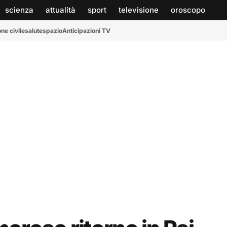
scienza
attualità
sport
televisione
oroscopo
ne civile
salute
spazio
Anticipazioni TV