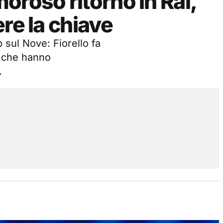
oroso ritorno in Rai,
re la chiave
 sul Nove: Fiorello fa
, che hanno
.