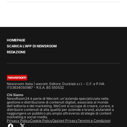
HOMEPAGE
SCARICA L’APP DI NEWSROOM
REDAZIONE
Newsroom Italia | wecont. Editore: Ducklab s.r.l. - C.F. e P.IVA
IT03634050987 - R.E.A. BS 550532
Chi Siamo
NewsRoom24 è parte di Wecont: un'azienda specializzata nella
gestione e distribuzione di contenuti digitali, associata al mondo
dell'editoria e del marketing. WeCont si occupa di creare, curare, e
distribuire contenuti di alta qualità per aziende e brand, aiutandoli a
raggiungere un pubblico più ampio attraverso strategie di content
marketing e social media.
Privacy Policy
Cookie Policy
Opzioni Privacy
Termini e Condizioni