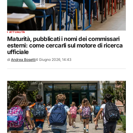
ATTUALITÀ
Maturità, pubblicati i nomi dei commissari
esterni: come cercarli sul motore di ricerca
ufficiale
di
Andrea Bosetti
4 Giugno 2026, 14:43