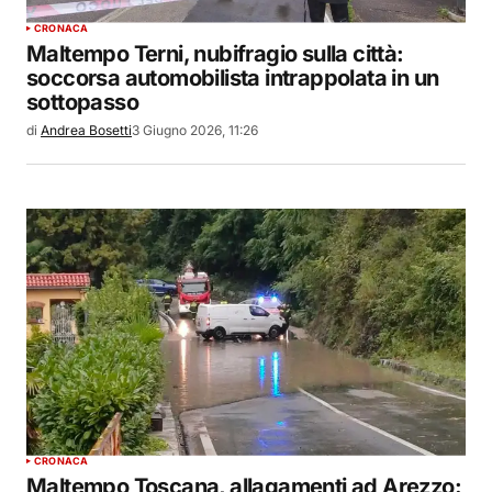
CRONACA
Maltempo Terni, nubifragio sulla città:
soccorsa automobilista intrappolata in un
sottopasso
di
Andrea Bosetti
3 Giugno 2026, 11:26
CRONACA
Maltempo Toscana, allagamenti ad Arezzo: