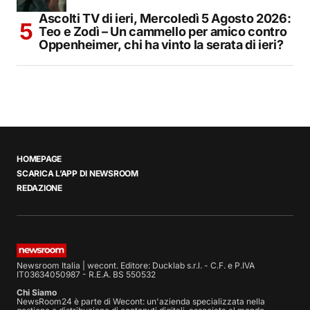
Ascolti TV di ieri, Mercoledì 5 Agosto 2026:
Teo e Zodì – Un cammello per amico contro
Oppenheimer, chi ha vinto la serata di ieri?
HOMEPAGE
SCARICA L’APP DI NEWSROOM
REDAZIONE
Newsroom Italia | wecont. Editore: Ducklab s.r.l. - C.F. e P.IVA
IT03634050987 - R.E.A. BS 550532
Chi Siamo
NewsRoom24 è parte di Wecont: un'azienda specializzata nella