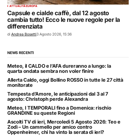
ATTUALITÀ
EUROPA
Capsule e cialde caffè, dal 12 agosto
cambia tutto! Ecco le nuove regole per la
differenziata
di
Andrea Bosetti
3 Agosto 2026, 15:36
NEWS RECENTI
Meteo, il CALDO e l’AFA dureranno a lungo: la
quarta ondata sembra non voler finire
Allerta Caldo, oggi Bollino ROSSO in tutte le 27 città
monitorate
Tempesta d’Amore, le anticipazioni dal 3 al 7
agosto: Christoph perde Alexandra
Meteo, I TEMPORALI fino a Domenica: rischio
GRANDINE su queste Regioni
Ascolti TV di ieri, Mercoledì 5 Agosto 2026: Teo e
Zodì – Un cammello per amico contro
Oppenheimer, chi ha vinto la serata di ieri?