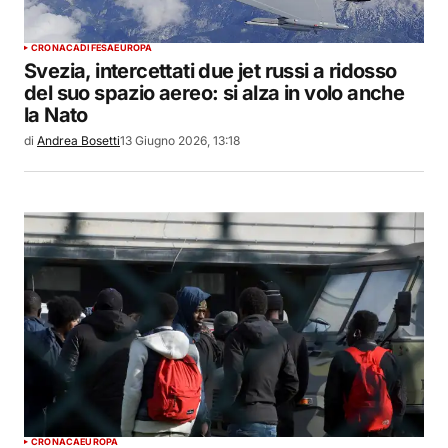
CRONACA
DIFESA
EUROPA
Svezia, intercettati due jet russi a ridosso
del suo spazio aereo: si alza in volo anche
la Nato
di
Andrea Bosetti
13 Giugno 2026, 13:18
CRONACA
EUROPA