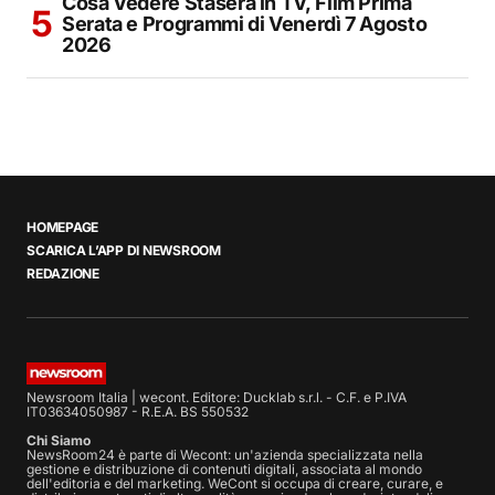
Cosa Vedere Stasera in TV, Film Prima
Serata e Programmi di Venerdì 7 Agosto
2026
HOMEPAGE
SCARICA L’APP DI NEWSROOM
REDAZIONE
Newsroom Italia | wecont. Editore: Ducklab s.r.l. - C.F. e P.IVA
IT03634050987 - R.E.A. BS 550532
Chi Siamo
NewsRoom24 è parte di Wecont: un'azienda specializzata nella
gestione e distribuzione di contenuti digitali, associata al mondo
dell'editoria e del marketing. WeCont si occupa di creare, curare, e