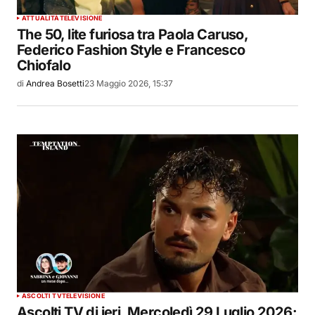
ATTUALITÀ
TELEVISIONE
The 50, lite furiosa tra Paola Caruso,
Federico Fashion Style e Francesco
Chiofalo
di
Andrea Bosetti
23 Maggio 2026, 15:37
ASCOLTI TV
TELEVISIONE
Ascolti TV di ieri, Mercoledì 29 Luglio 2026: