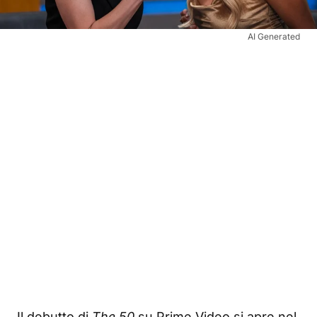
AI Generated
Il debutto di
The 50
su Prime Video si apre nel