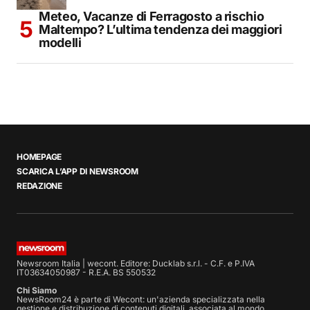
Meteo, Vacanze di Ferragosto a rischio
Maltempo? L’ultima tendenza dei maggiori
modelli
HOMEPAGE
SCARICA L’APP DI NEWSROOM
REDAZIONE
Newsroom Italia | wecont. Editore: Ducklab s.r.l. - C.F. e P.IVA
IT03634050987 - R.E.A. BS 550532
Chi Siamo
NewsRoom24 è parte di Wecont: un'azienda specializzata nella
gestione e distribuzione di contenuti digitali, associata al mondo