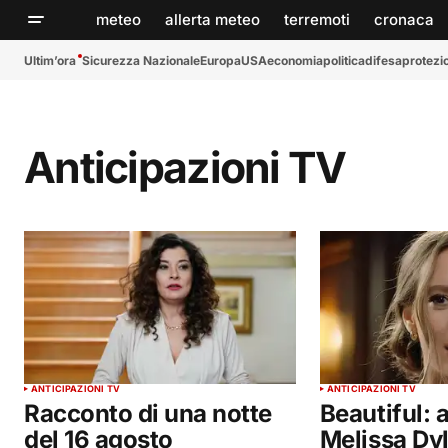
meteo
allerta meteo
terremoti
cronaca
Ultim’ora
Sicurezza Nazionale
Europa
USA
economia
politica
difesa
protezio
Anticipazioni TV
ANTICIPAZIONI TV
ANTICIPAZIONI TV
Racconto di una notte
Beautiful: 
del 16 agosto
Melissa Dyl