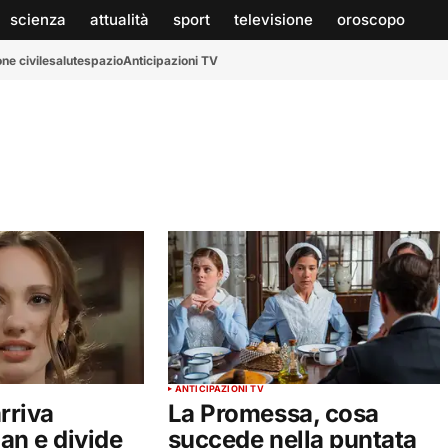
scienza
attualità
sport
televisione
oroscopo
ne civile
salute
spazio
Anticipazioni TV
ANTICIPAZIONI TV
arriva
La Promessa, cosa
an e divide
succede nella puntata