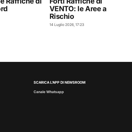
 Raffiche di
Forti Raffiche di
ord
VENTO: le Aree a
Rischio
14 Luglio 2026, 17:23
SCARICA L’APP DI NEWSROOM
Canale Whatsapp