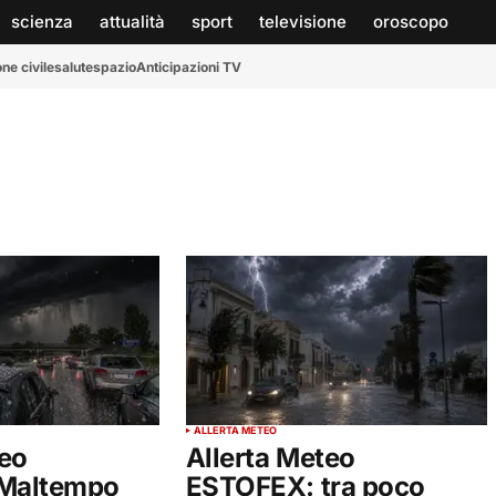
scienza
attualità
sport
televisione
oroscopo
ne civile
salute
spazio
Anticipazioni TV
ALLERTA METEO
teo
Allerta Meteo
Maltempo
ESTOFEX: tra poco