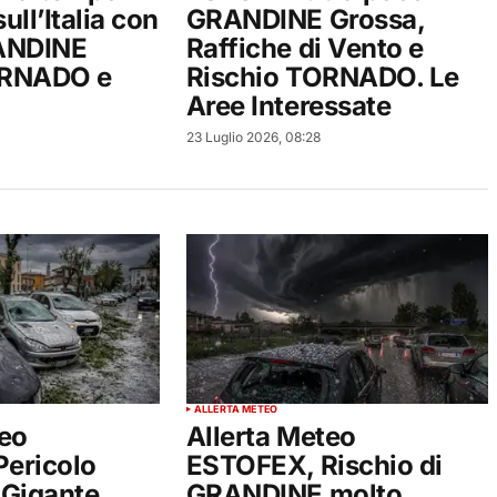
ll’Italia con
GRANDINE Grossa,
RANDINE
Raffiche di Vento e
ORNADO e
Rischio TORNADO. Le
Aree Interessate
23 Luglio 2026, 08:28
ALLERTA METEO
teo
Allerta Meteo
ericolo
ESTOFEX, Rischio di
Gigante,
GRANDINE molto