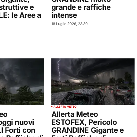
struttive e
grande e raffiche
: le Aree a
intense
18 Luglio 2026, 23:30
ALLERTA METEO
teo
Allerta Meteo
ggi nuovi
ESTOFEX, Pericolo
 Forti con
GRANDINE Gigante e