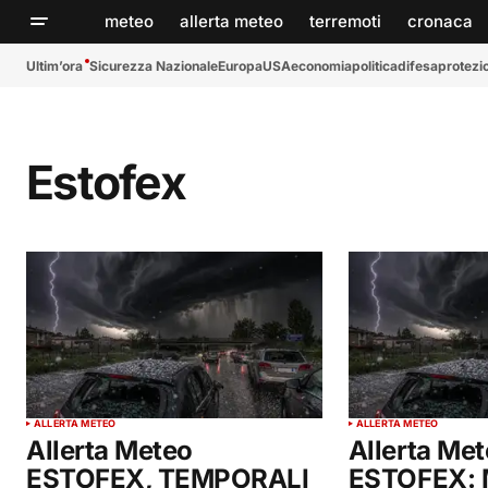
meteo
allerta meteo
terremoti
cronaca
Ultim’ora
Sicurezza Nazionale
Europa
USA
economia
politica
difesa
protezio
Estofex
ALLERTA METEO
ALLERTA METEO
Allerta Meteo
Allerta Me
ESTOFEX, TEMPORALI
ESTOFEX: 