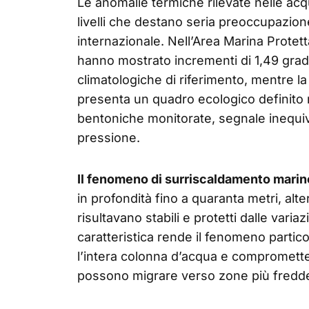
Le anomalie termiche rilevate nelle ac
livelli che destano seria preoccupazion
internazionale. Nell’Area Marina Protet
hanno mostrato incrementi di 1,49 gradi
climatologiche di riferimento, mentre l
presenta un quadro ecologico definito
bentoniche monitorate, segnale inequiv
pressione.
Il fenomeno di surriscaldamento marino 
in profondità fino a quaranta metri, alt
risultavano stabili e protetti dalle varia
caratteristica rende il fenomeno partic
l’intera colonna d’acqua e compromett
possono migrare verso zone più fredd