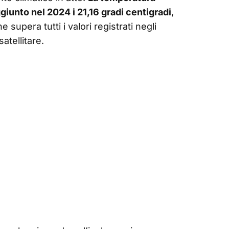
iunto nel 2024 i 21,16 gradi centigradi
,
supera tutti i valori registrati negli
atellitare.