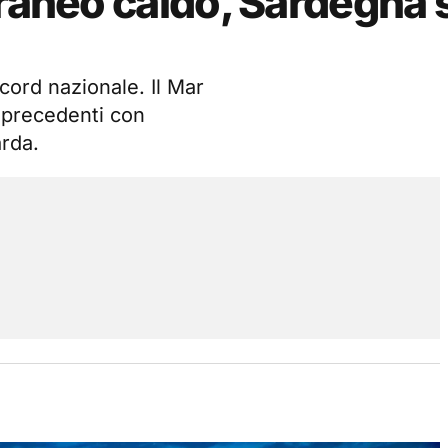
rraneo caldo, Sardegna 
ecord nazionale. Il Mar
 precedenti con
arda.