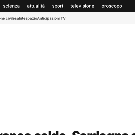
scienza
attualità
sport
televisione
oroscopo
ne civile
salute
spazio
Anticipazioni TV