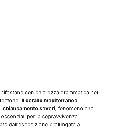
manifestano con chiarezza drammatica nel
utoctone.
Il corallo mediterraneo
di sbiancamento severi
, fenomeno che
e essenziali per la sopravvivenza
to dall’esposizione prolungata a