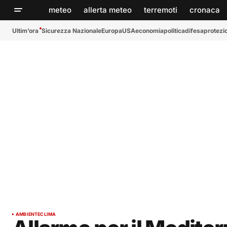
meteo
allerta meteo
terremoti
cronaca
Ultim’ora
Sicurezza Nazionale
Europa
USA
economia
politica
difesa
protezio
AMBIENTE
CLIMA