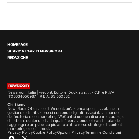
HOMEPAGE
SCARICA L’APP DI NEWSROOM
REDAZIONE
Newsroom Italia | wecont. Editore: Ducklab s.r.l. - C.F. e P.IVA
IT03634050987 - R.E.A. BS 550532
Chi Siamo
NewsRoom24 è parte di Wecont: un'azienda specializzata nella
gestione e distribuzione di contenuti digitali, associata al mondo
dell'editoria e del marketing. WeCont si occupa di creare, curare, e
distribuire contenuti di alta qualità per aziende e brand, aiutandoli a
raggiungere un pubblico più ampio attraverso strategie di content
marketing e social media.
Privacy Policy
Cookie Policy
Opzioni Privacy
Termini e Condizioni