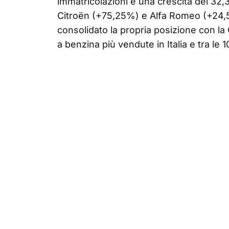
immatricolazioni e una crescita del 32,3%,
Citroën (+75,25%) e Alfa Romeo (+24,59
consolidato la propria posizione con la 
a benzina più vendute in Italia e tra le