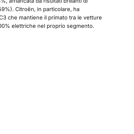
 affiancata da risultati brillanti di
%). Citroën, in particolare, ha
C3 che mantiene il primato tra le vetture
 100% elettriche nel proprio segmento.