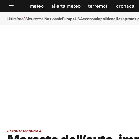
meteo
allerta meteo
terremoti
cronaca
Ultim’ora
Sicurezza Nazionale
Europa
USA
economia
politica
difesa
protezio
CRONACA
ECONOMIA