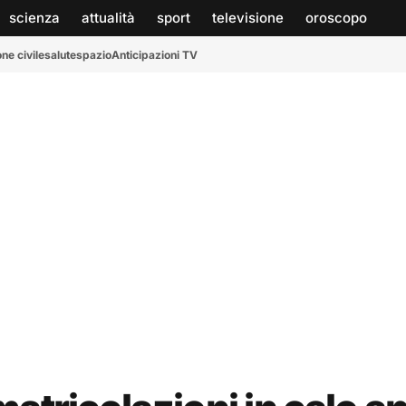
scienza
attualità
sport
televisione
oroscopo
ne civile
salute
spazio
Anticipazioni TV