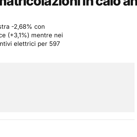
matricolazioni in calo a
istra -2,68% con
sce (+3,1%) mentre nei
ntivi elettrici per 597