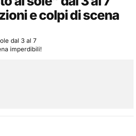
 al sole” dal 3 al 7
oni e colpi di scena
le dal 3 al 7
na imperdibili!