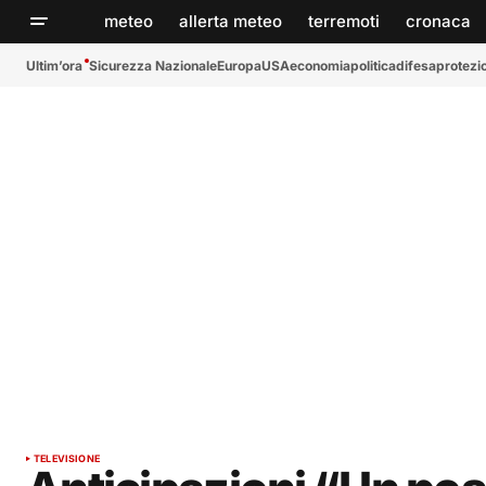
meteo
allerta meteo
terremoti
cronaca
Ultim’ora
Sicurezza Nazionale
Europa
USA
economia
politica
difesa
protezio
TELEVISIONE