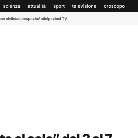
scienza
attualità
sport
televisione
oroscopo
ne civile
salute
spazio
Anticipazioni TV