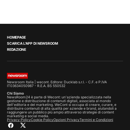
HOMEPAGE
SCARICA L’APP DI NEWSROOM
REDAZIONE
Newsroom Italia | wecont. Editore: Ducklab s.r.l. - C.F. e P.IVA
IT03634050987 - R.E.A. BS 550532
Chi Siamo
NewsRoom24 è parte di Wecont: un'azienda specializzata nella
gestione e distribuzione di contenuti digitali, associata al mondo
dell'editoria e del marketing. WeCont si occupa di creare, curare, e
distribuire contenuti di alta qualità per aziende e brand, aiutandoli a
raggiungere un pubblico più ampio attraverso strategie di content
marketing e social media.
Privacy Policy
Cookie Policy
Opzioni Privacy
Termini e Condizioni