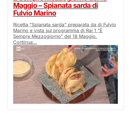
Maggio – Spianata sarda di
Fulvio Marino
Ricetta "Spianata sarda" preparata da di Fulvio
Marino e vista sul programma di Rai 1 "È
Sempre Mezzogiorno" del 18 Maggio.
Continua...