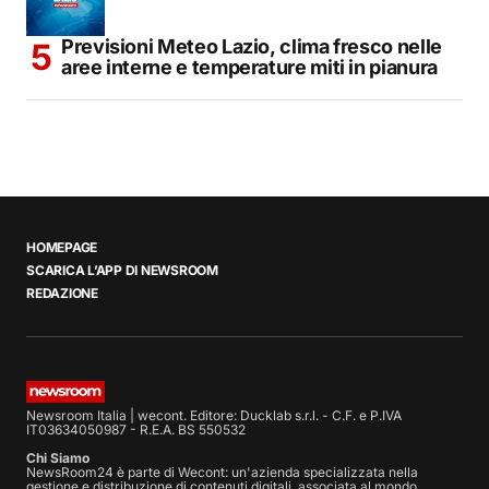
Previsioni Meteo Lazio, clima fresco nelle
aree interne e temperature miti in pianura
HOMEPAGE
SCARICA L’APP DI NEWSROOM
REDAZIONE
Newsroom Italia | wecont. Editore: Ducklab s.r.l. - C.F. e P.IVA
IT03634050987 - R.E.A. BS 550532
Chi Siamo
NewsRoom24 è parte di Wecont: un'azienda specializzata nella
gestione e distribuzione di contenuti digitali, associata al mondo