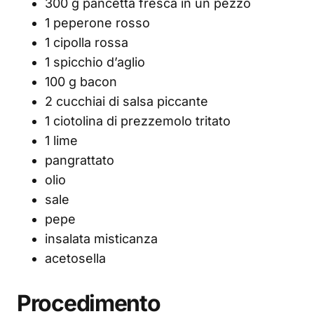
300 g pancetta fresca in un pezzo
1 peperone rosso
1 cipolla rossa
1 spicchio d’aglio
100 g bacon
2 cucchiai di salsa piccante
1 ciotolina di prezzemolo tritato
1 lime
pangrattato
olio
sale
pepe
insalata misticanza
acetosella
Procedimento