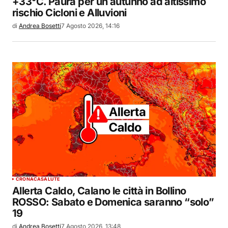
+33°C. Paura per un autunno ad altissimo
rischio Cicloni e Alluvioni
di
Andrea Bosetti
7 Agosto 2026, 14:16
CRONACA
SALUTE
Allerta Caldo, Calano le città in Bollino
ROSSO: Sabato e Domenica saranno “solo”
19
di
Andrea Bosetti
7 Agosto 2026, 13:48