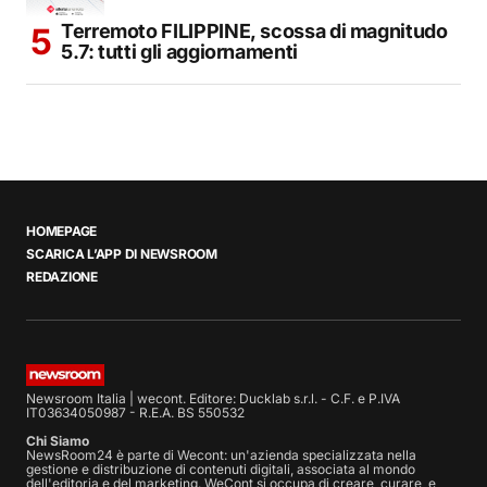
Terremoto FILIPPINE, scossa di magnitudo
5.7: tutti gli aggiornamenti
HOMEPAGE
SCARICA L’APP DI NEWSROOM
REDAZIONE
Newsroom Italia | wecont. Editore: Ducklab s.r.l. - C.F. e P.IVA
IT03634050987 - R.E.A. BS 550532
Chi Siamo
NewsRoom24 è parte di Wecont: un'azienda specializzata nella
gestione e distribuzione di contenuti digitali, associata al mondo
dell'editoria e del marketing. WeCont si occupa di creare, curare, e