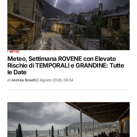
METEO
Meteo, Settimana ROVENE con Elevato
Rischio di TEMPORALI e GRANDINE: Tutte
le Date
di
Andrea Bosetti
3 Agosto 2026, 08:34