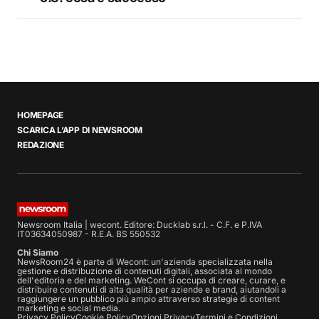
HOMEPAGE
SCARICA L’APP DI NEWSROOM
REDAZIONE
Newsroom Italia | wecont. Editore: Ducklab s.r.l. - C.F. e P.IVA
IT03634050987 - R.E.A. BS 550532
Chi Siamo
NewsRoom24 è parte di Wecont: un'azienda specializzata nella
gestione e distribuzione di contenuti digitali, associata al mondo
dell'editoria e del marketing. WeCont si occupa di creare, curare, e
distribuire contenuti di alta qualità per aziende e brand, aiutandoli a
raggiungere un pubblico più ampio attraverso strategie di content
marketing e social media.
Privacy Policy
Cookie Policy
Opzioni Privacy
Termini e Condizioni